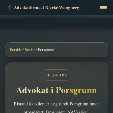
Advokatfirmaet Bjerke Wangberg
Tjenester
Priser
Forside
/
Steder
/ Porsgrunn
Erfaring
TELEMARK
FAQ
Advokat i Porsgrunn
Gratis saksvurdering
Bistand for klienter i og rundt Porsgrunn innen
Kontakt
arbeidsrett, familierett, NAV-saker,