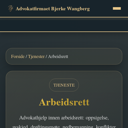
Advokatfirmaet Bjerke Wangberg
Tjenester
Fagartikler
Forside
/
Tjenester
/ Arbeidsrett
FAQ
TJENESTE
Gratis saksvurdering
Arbeidsrett
Kontakt
Advokathjelp innen arbeidsrett: oppsigelse,
avskjed, drøftingsmøte, nedbemanning, konflikter