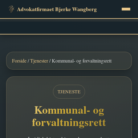
Advokatfirmaet Bjerke Wangberg
Tjenester
Fagartikler
Forside
/
Tjenester
/ Kommunal- og forvaltningsrett
FAQ
TJENESTE
Gratis saksvurdering
Kommunal- og
Kontakt
forvaltningsrett