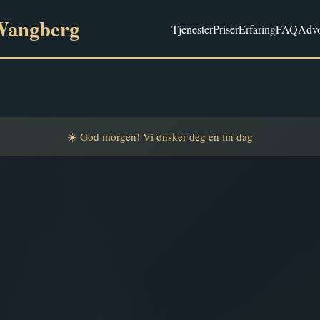
Wangberg
Tjenester
Priser
Erfaring
FAQ
Advo
☀️
God morgen! Vi ønsker deg en fin dag