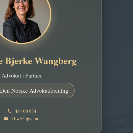
e Bjerke Wangberg
Advokat | Partner
Den Norske Advokatforening
484 00 934
kbw@bjwa.no