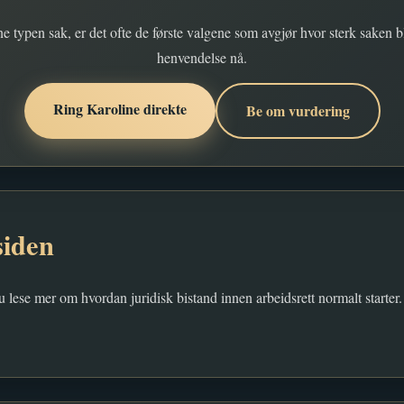
e typen sak, er det ofte de første valgene som avgjør hvor sterk saken bl
henvendelse nå.
Ring Karoline direkte
Be om vurdering
siden
u lese mer om hvordan juridisk bistand innen arbeidsrett normalt starter.