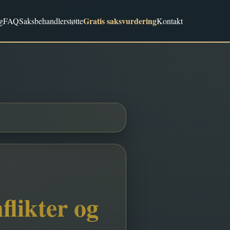
Gratis saksvurdering
g
FAQ
Saksbehandlerstøtte
Kontakt
likter og