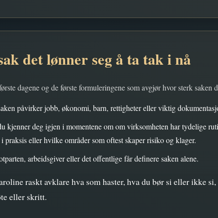
sak det lønner seg å ta tak i nå
 første dagene og de første formuleringene som avgjør hvor sterk saken di
saken påvirker jobb, økonomi, barn, rettigheter eller viktig dokumentasj
 du kjenner deg igjen i momentene om om virksomheten har tydelige ruti
 i praksis eller hvilke områder som oftest skaper risiko og klager.
tparten, arbeidsgiver eller det offentlige får definere saken alene.
aroline raskt avklare hva som haster, hva du bør si eller ikke si
e eller skritt.