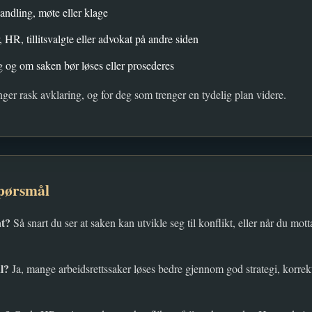
handling, møte eller klage
, HR, tillitsvalgte eller advokat på andre siden
g og om saken bør løses eller prosederes
ger rask avklaring, og for deg som trenger en tydelig plan videre.
spørsmål
at?
Så snart du ser at saken kan utvikle seg til konflikt, eller når du motta
l?
Ja, mange arbeidsrettssaker løses bedre gjennom god strategi, korre