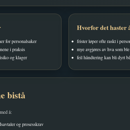
r
Hvorfor det haster å
er for personalsaker
frister løper ofte raskt i pers
nene i praksis
mye avgjøres av hva som ble s
isiko og klager
feil håndtering kan bli dyrt
e bistå
 med å:
savtaler og prosesskrav