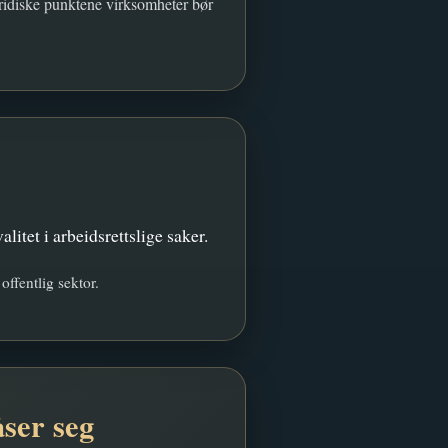
uridiske punktene virksomheter bør
itet i arbeidsrettslige saker.
ffentlig sektor.
åser seg