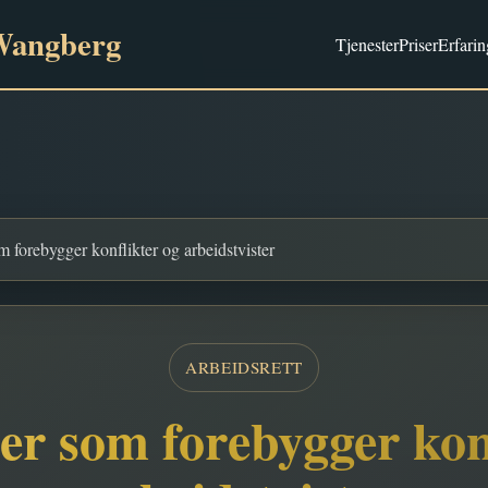
Wangberg
Tjenester
Priser
Erfarin
 forebygger konflikter og arbeidstvister
ARBEIDSRETT
er som forebygger konf