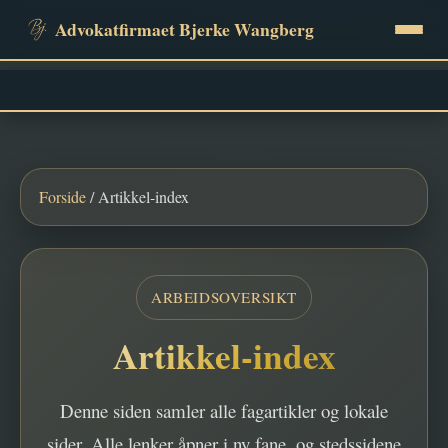
Advokatfirmaet Bjerke Wangberg
Tjenester
Priser
Forside
/ Artikkel-index
Erfaring
ARBEIDSOVERSIKT
FAQ
Artikkel-index
Kontakt
Denne siden samler alle fagartikler og lokale
sider. Alle lenker åpner i ny fane, og stedssidene